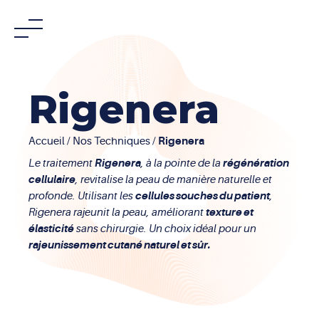
Skip
to
content
Rigenera
Rigenera
Accueil
/
Nos Techniques
/
Rigenera
régénération
Le traitement
, à la pointe de la
cellulaire
, revitalise la peau de manière naturelle et
cellules souches du patient
profonde. Utilisant les
,
texture et
Rigenera rajeunit la peau, améliorant
élasticité
sans chirurgie. Un choix idéal pour un
rajeunissement cutané naturel et sûr.