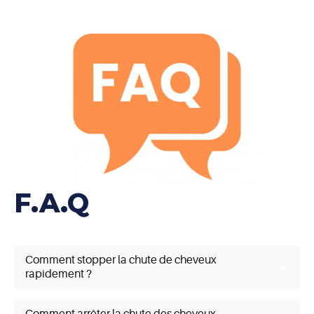
F.A.Q
Comment stopper la chute de cheveux
rapidement ?
Pour stopper rapidement la chute de cheveux,
envisagez des traitements ciblés comme la thérapie