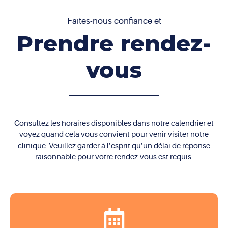
de collagène.
rides, de leur emplacement et de la profondeur,
esthétiques plus avancées.
ainsi que des objectifs individuels. Généralement,
Faites-nous confiance et
les injections de Botox et les fillers dermiques sont
Prendre rendez-
très efficaces pour les rides d’expression et les
pertes de volume. Les traitements au laser, la
microdermabrasion, et les peelings chimiques sont
vous
également efficaces pour améliorer la texture de la
peau et réduire les rides superficielles.
Consultez les horaires disponibles dans notre calendrier et
voyez quand cela vous convient pour venir visiter notre
clinique. Veuillez garder à l’esprit qu’un délai de réponse
raisonnable pour votre rendez-vous est requis.