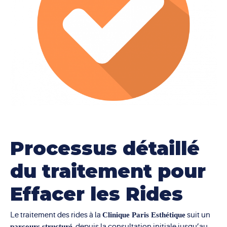
pour réduire la période de récupération. Cette
maximisant les résultats et la satisfaction.
approche permet aux patients de
reprendre
rapidement leurs activités quotidiennes
, facilitant
ainsi l’intégration du traitement dans leur vie sans
interruption majeure.
Processus détaillé
du traitement pour
Effacer les Rides
Le traitement des rides à la
Clinique Paris Esthétique
suit un
parcours structuré
, depuis la consultation initiale jusqu’au