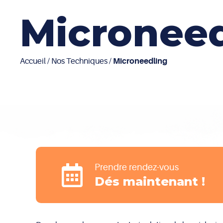
Microneed
Accueil
/
Nos Techniques
/
Microneedling
Prendre rendez-vous
Dés maintenant !