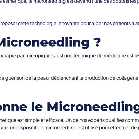
esthétique, le microneedling est devenu l’une des options les p
roposer cette technologie innovante pour aider nos patients à at
Microneedling ?
rapie par micropiqûres, est une technique de médecine esthétiqu
de guérison de la peau, déclenchant la production de collagène e
ne le Microneedling
hétique est simple et efficace. Un de nos experts qualifiés comm
uite, un dispositif de microneedling est utilisé pour effectuer de