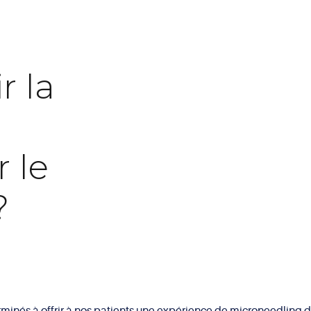
r la
 le
?
inés à offrir à nos patients une expérience de microneedling de