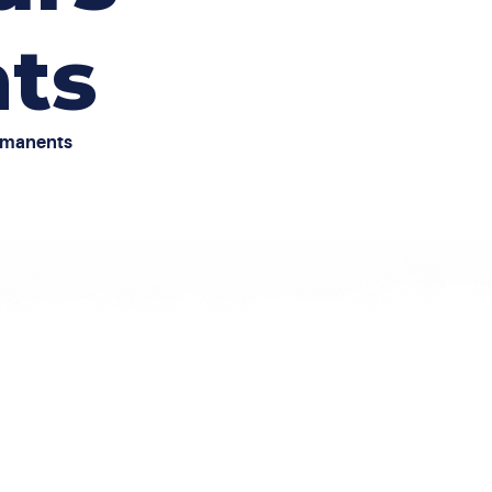
ts
rmanents