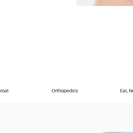
hroat
Orthopedics
Ear, N