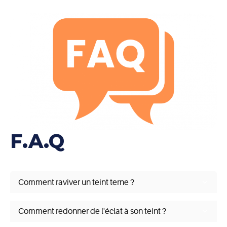
F.A.Q
Comment raviver un teint terne ?
Adoptez une routine de soins riche en hydratation,
exfoliez régulièrement pour éliminer les cellules
Comment redonner de l'éclat à son teint ?
mortes, et incorporez des antioxydants dans votre