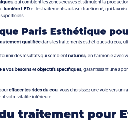
miques,
qui comblent les zones creuses et stimulent la productio
ar
lumière LED
et les traitements au laser fractionné, qui favori
 superficiels.
nique Paris Esthétique po
autement qualifiée
dans les traitements esthétiques du cou, uti
fournir des résultats qui semblent
naturels
, en harmonie avec v
é à vos besoins
et
objectifs spécifiques
, garantissant une app
pour
effacer les rides du cou
, vous choisissez une voie vers un r
nt votre vitalité intérieure.
du traitement pour E