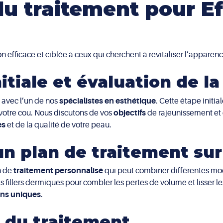
du traitement pour Ef
ie professionnelle et personnelle. Les effets
 sont généralement temporaires et gérables, assurant
n efficace et ciblée à ceux qui cherchent à revitaliser l’apparenc
nitiale et évaluation de l
 avec l’un de nos
spécialistes en esthétique
. Cette étape initia
votre cou. Nous discutons de vos
objectifs
de rajeunissement et
es
et de la qualité de votre peau.
’un plan de traitement su
n de
traitement personnalisé
qui peut combiner différentes moda
 fillers dermiques pour combler les pertes de volume et lisser les
ins uniques
.
e du traitement