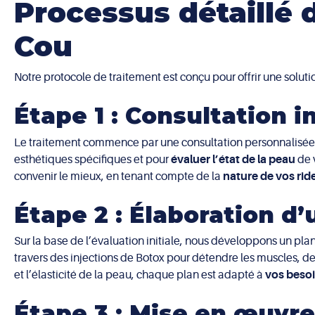
Processus détaillé 
quotidiennes,
réduisant l’impact du traitement
sur leur v
secondaires, tels que la légère rougeur ou le gonflement,
Cou
une
expérience
de traitement
confortable et pratique
.
Notre protocole de traitement est conçu pour offrir une solutio
Étape 1 : Consultation i
Le traitement commence par une consultation personnalisée
esthétiques spécifiques et pour
évaluer l’état de la peau
de 
convenir le mieux, en tenant compte de la
nature de vos rid
Étape 2 : Élaboration d
Sur la base de l’évaluation initiale, nous développons un pla
travers des injections de Botox pour détendre les muscles, des
et l’élasticité de la peau, chaque plan est adapté à
vos beso
Étape 3 : Mise en œuvr